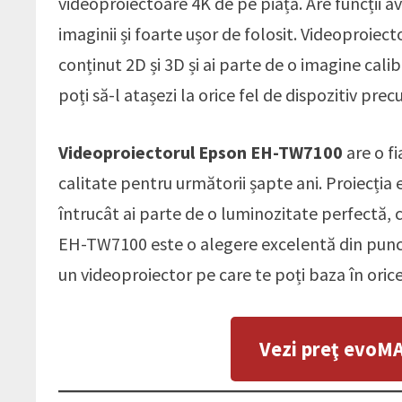
videoproiectoare 4K de pe piață. Are funcții av
imaginii și foarte ușor de folosit. Videoproiec
conținut 2D și 3D și ai parte de o imagine cali
poți să-l atașezi la orice fel de dispozitiv pr
Videoproiectorul Epson EH-TW7100
are o fi
calitate pentru următorii șapte ani. Proiecți
întrucât ai parte de o luminozitate perfectă, cu
EH-TW7100 este o alegere excelentă din punct de 
un videoproiector pe care te poți baza în orice
Vezi preţ evoM