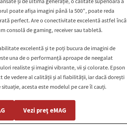
ansate și de ultimă generație, o calitate superioară a
torul poate afișa imagini până la 500″, poate reda
brată perfect. Are o conectivitate excelentă astfel încâ
ecum consolă de gaming, receiver sau tabletă.
abilitate excelentă și te poți bucura de imagini de
a este una de o performanță aproape de neegalat
lori realiste și imagini vibrante, vii și colorate. Epson
vedere al calității și al fiabilității, iar dacă dorești
 situație, acesta este modelul pe care îl cauți.
AG
Vezi preţ eMAG