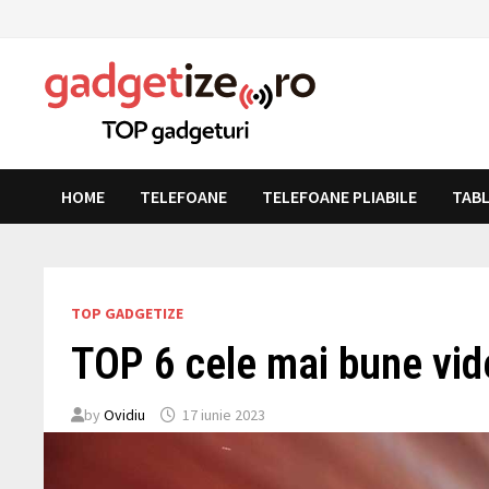
Skip
to
content
HOME
TELEFOANE
TELEFOANE PLIABILE
TAB
TOP GADGETIZE
TOP 6 cele mai bune vid
by
Ovidiu
17 iunie 2023