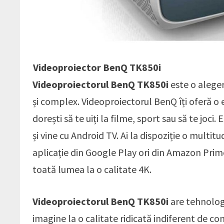
Videoproiector BenQ TK850i
Videoproiectorul BenQ TK850i
este o aleger
și complex. Videoproiectorul BenQ îți oferă o 
dorești să te uiți la filme, sport sau să te joci
și vine cu Android TV. Ai la dispoziție o multi
aplicație din Google Play ori din Amazon Prime 
toată lumea la o calitate 4K.
Videoproiectorul BenQ TK850i
are tehnologi
imagine la o calitate ridicată indiferent de cond