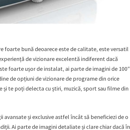
e foarte bună deoarece este de calitate, este versatil
experiență de vizionare excelentă indiferent dacă
. Este foarte ușor de instalat, ai parte de imagini de 100
tudine de opțiuni de vizionare de programe din orice
și te poți delecta cu știri, muzică, sport sau filme din
i avansate și exclusive astfel încât să beneficiezi de o
iții. Ai parte de imagini detaliate și clare chiar dacă î