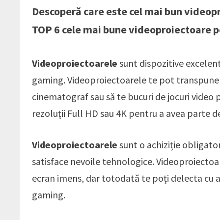
Descoperă care este cel mai bun videopro
TOP 6 cele mai bune videoproiectoare p
Videoproiectoarele
sunt dispozitive excelen
gaming. Videoproiectoarele te pot transpune î
cinematograf sau să te bucuri de jocuri video 
rezoluții Full HD sau 4K pentru a avea parte d
Videoproiectoarele
sunt o achiziție obligator
satisface nevoile tehnologice. Videoproiectoare
ecran imens, dar totodată te poți delecta cu 
gaming.