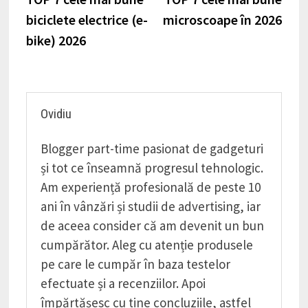
în
biciclete electrice (e-
microscoape în 2026
articole
bike) 2026
Ovidiu
Blogger part-time pasionat de gadgeturi
și tot ce înseamnă progresul tehnologic.
Am experiență profesională de peste 10
ani în vânzări și studii de advertising, iar
de aceea consider că am devenit un bun
cumpărător. Aleg cu atenție produsele
pe care le cumpăr în baza testelor
efectuate și a recenziilor. Apoi
împărtășesc cu tine concluziile, astfel