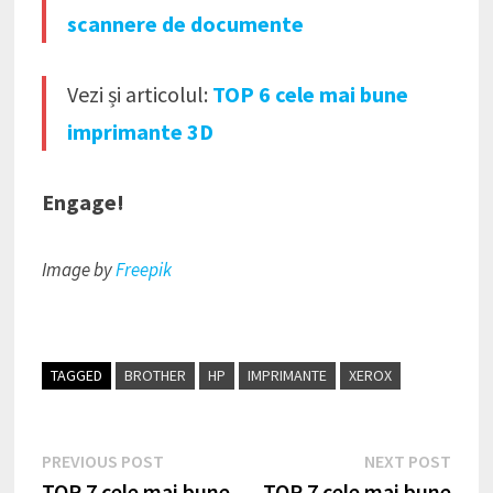
scannere de documente
Vezi și articolul:
TOP 6 cele mai bune
imprimante 3D
Engage!
Image by
Freepik
TAGGED
BROTHER
HP
IMPRIMANTE
XEROX
Navigare
Previous
Next
PREVIOUS POST
NEXT POST
post:
post
TOP 7 cele mai bune
TOP 7 cele mai bune