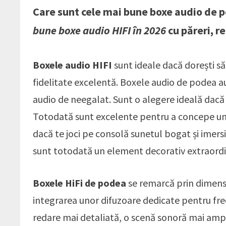
Care sunt cele mai bune boxe audio de 
bune boxe audio HIFI în 2026
cu păreri, r
Boxele audio HIFI
sunt ideale dacă dorești să 
fidelitate excelentă. Boxele audio de podea 
audio de neegalat. Sunt o alegere ideală dacă d
Totodată sunt excelente pentru a concepe un h
dacă te joci pe consolă sunetul bogat și imers
sunt totodată un element decorativ extraordin
Boxele HiFi de podea
se remarcă prin dimensi
integrarea unor difuzoare dedicate pentru frec
redare mai detaliată, o scenă sonoră mai amp