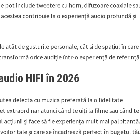
le pot include tweetere cu horn, difuzoare coaxiale sa
e acestea contribuie la o experiență audio profundă și
atât de gusturile personale, cât și de spațiul în care
ransformă orice audiție într-o experiență de referință
audio HIFI în 2026
utea delecta cu muzica preferată la o fidelitate
net extraordinar atunci când te uiți la filme sau când te
ul acțiunii și face să fie experiența mult mai palpitantă
oilor tale și care se încadrează perfect în bugetul tău