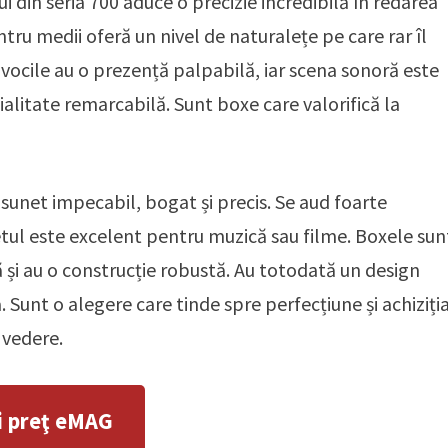
 din seria 700 aduce o precizie incredibilă în redarea
tru medii oferă un nivel de naturalețe pe care rar îl
, vocile au o prezență palpabilă, iar scena sonoră este
ialitate remarcabilă. Sunt boxe care valorifică la
sunet impecabil, bogat și precis. Se aud foarte
netul este excelent pentru muzică sau filme. Boxele sun
ă și au o construcție robustă. Au totodată un design
. Sunt o alegere care tinde spre perfecțiune și achiziți
 vedere.
i preţ eMAG