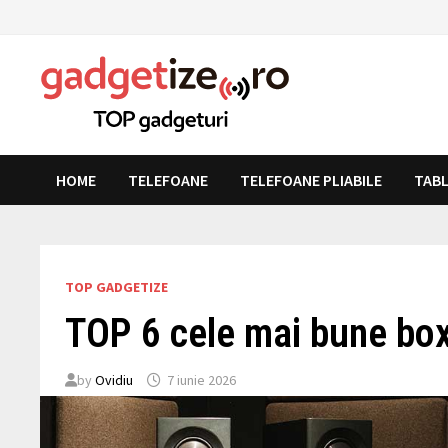
Skip
to
content
HOME
TELEFOANE
TELEFOANE PLIABILE
TAB
TOP GADGETIZE
TOP 6 cele mai bune box
by
Ovidiu
7 iunie 2026