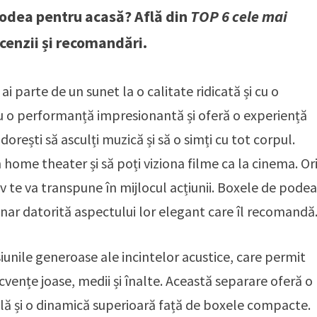
podea pentru acasă? Află din
TOP 6 cele mai
ecenzii și recomandări.
ai parte de un sunet la o calitate ridicată și cu o
au o performanță impresionantă și oferă o experiență
orești să asculți muzică și să o simți cu tot corpul.
ome theater și să poți viziona filme ca la cinema. Or
iv te va transpune în mijlocul acțiunii. Boxele de pode
ar datorită aspectului lor elegant care îl recomandă
unile generoase ale incintelor acustice, care permit
vențe joase, medii și înalte. Această separare oferă o
lă și o dinamică superioară față de boxele compacte.