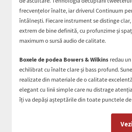
de ascultare. Tehnologia decuplării tweeterului
frecvențelor înalte, iar driverul Continuum pen
întâlnești. Fiecare instrument se distinge clar
extrem de bine definită, cu profunzime și spaț
maximum o sursă audio de calitate.
Boxele de podea Bowers & Wilkins
redau un 
echilibrat cu înalte clare și bass profund. Su
realizate din materiale de o calitate excelent
elegant cu linii simple care nu distrage atenția
îți va depăși așteptările din toate punctele de
Vez