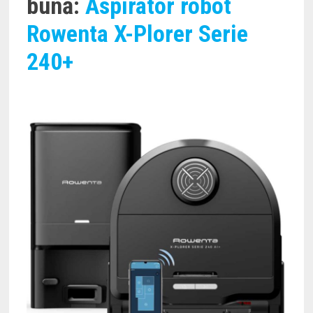
bună:
Aspirator robot
Rowenta X-Plorer Serie
240+