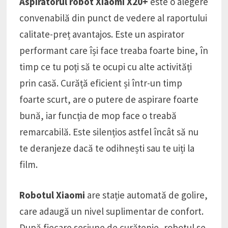
Aspiratorul robot Xiaomi X20+
este o alegere
convenabilă din punct de vedere al raportului
calitate-preț avantajos. Este un aspirator
performant care își face treaba foarte bine, în
timp ce tu poți să te ocupi cu alte activități
prin casă. Curăță eficient și într-un timp
foarte scurt, are o putere de aspirare foarte
bună, iar funcția de mop face o treabă
remarcabilă. Este silențios astfel încât să nu
te deranjeze dacă te odihnești sau te uiți la
film.
Robotul Xiaomi
are stație automată de golire,
care adaugă un nivel suplimentar de confort.
După fiecare sesiune de curățenie, robotul se