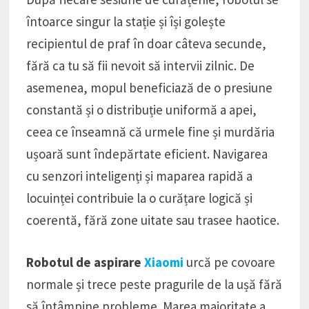
întoarce singur la stație și își golește
recipientul de praf în doar câteva secunde,
fără ca tu să fii nevoit să intervii zilnic. De
asemenea, mopul beneficiază de o presiune
constantă și o distribuție uniformă a apei,
ceea ce înseamnă că urmele fine și murdăria
ușoară sunt îndepărtate eficient. Navigarea
cu senzori inteligenți și maparea rapidă a
locuinței contribuie la o curățare logică și
coerentă, fără zone uitate sau trasee haotice.
Robotul de aspirare
Xiaomi
urcă pe covoare
normale și trece peste pragurile de la ușă fără
să întâmpine probleme. Marea majoritate a