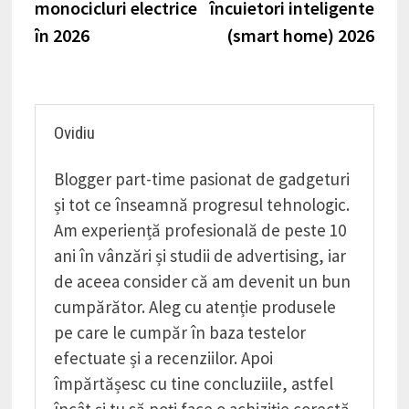
monocicluri electrice
încuietori inteligente
articole
în 2026
(smart home) 2026
Ovidiu
Blogger part-time pasionat de gadgeturi
și tot ce înseamnă progresul tehnologic.
Am experiență profesională de peste 10
ani în vânzări și studii de advertising, iar
de aceea consider că am devenit un bun
cumpărător. Aleg cu atenție produsele
pe care le cumpăr în baza testelor
efectuate și a recenziilor. Apoi
împărtășesc cu tine concluziile, astfel