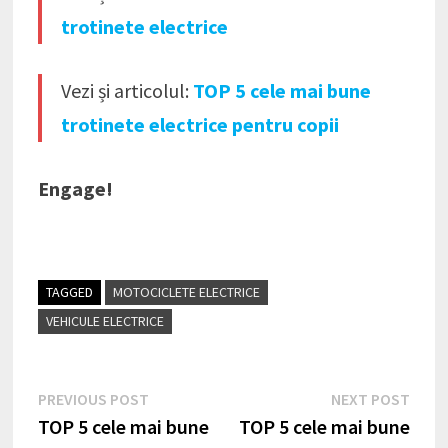
trotinete electrice
Vezi și articolul:
TOP 5 cele mai bune
trotinete electrice pentru copii
Engage!
TAGGED
MOTOCICLETE ELECTRICE
VEHICULE ELECTRICE
Navigare
Previous
Next
PREVIOUS POST
NEXT POST
post:
post
TOP 5 cele mai bune
TOP 5 cele mai bune
în