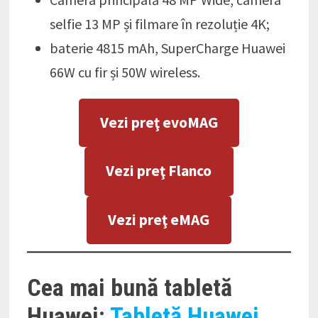
selfie 13 MP și filmare în rezoluție 4K;
baterie 4815 ​​mAh,⁠ SuperCharge Huawei
66W cu fir și 50W wireless.
Vezi preţ evoMAG
Vezi preţ Flanco
Vezi preţ eMAG
Cea mai bună tabletă
Huawei:
Tabletă Huawei