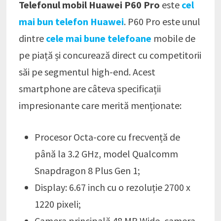
Telefonul mobil Huawei P60 Pro
este
cel
mai bun telefon Huawei
. P60 Pro este unul
dintre
cele mai bune telefoane
mobile de
pe piață și concurează direct cu competitorii
săi pe segmentul high-end. Acest
smartphone are câteva specificații
impresionante care merită menționate:
Procesor Octa-core cu frecvență de
până la 3.2 GHz, model Qualcomm
Snapdragon 8 Plus Gen 1;
Display: 6.67 inch cu o rezoluție 2700 x
1220 pixeli;
Camera principală 48 MP Wide, camera