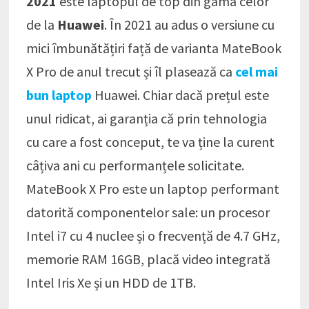
2021
este laptopul de top din gama celor
de la
Huawei
. În 2021 au adus o versiune cu
mici îmbunătățiri față de varianta MateBook
X Pro de anul trecut și îl plasează ca
cel mai
bun laptop
Huawei. Chiar dacă prețul este
unul ridicat, ai garanția că prin tehnologia
cu care a fost conceput, te va ține la curent
câțiva ani cu performanțele solicitate.
MateBook X Pro este un laptop performant
datorită componentelor sale: un procesor
Intel i7 cu 4 nuclee și o frecvență de 4.7 GHz,
memorie RAM 16GB, placă video integrată
Intel Iris Xe și un HDD de 1TB.