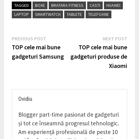
TAGGED
BOXE
BRATARA FITNESS
CASTI
HUAWEI
LAPTOP
SMARTWATCH
TABLETE
TELEFOANE
Navigare
Previous
Next
PREVIOUS POST
NEXT POST
post:
post
TOP cele mai bune
TOP cele mai bune
în
gadgeturi Samsung
gadgeturi produse de
articole
Xiaomi
Ovidiu
Blogger part-time pasionat de gadgeturi
și tot ce înseamnă progresul tehnologic.
Am experiență profesională de peste 10