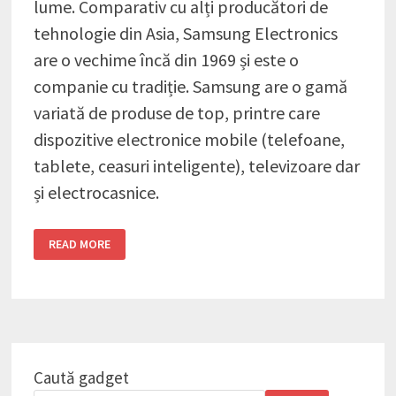
lume. Comparativ cu alți producători de
tehnologie din Asia, Samsung Electronics
are o vechime încă din 1969 și este o
companie cu tradiție. Samsung are o gamă
variată de produse de top, printre care
dispozitive electronice mobile (telefoane,
tablete, ceasuri inteligente), televizoare dar
și electrocasnice.
TOP
READ MORE
CELE
MAI
BUNE
GADGETURI
SAMSUNG
Caută gadget