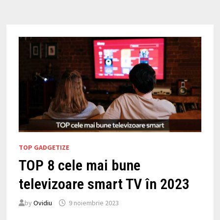
PLAYERE
TV
ÎN
2026
TOP GADGETIZE
TOP 8 cele mai bune
televizoare smart TV în 2023
by
Ovidiu
9 noiembrie 2023