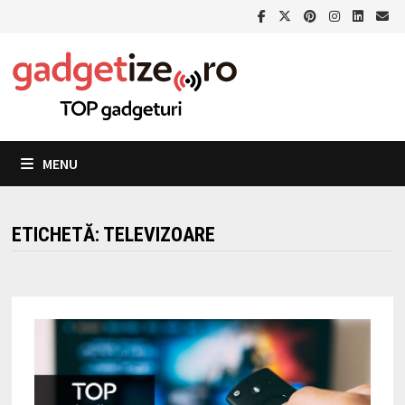
Skip
to
content
MENU
ETICHETĂ:
TELEVIZOARE