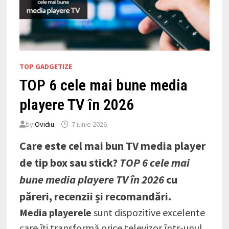
TOP GADGETIZE
TOP 6 cele mai bune media
playere TV în 2026
by
Ovidiu
7 iunie 2026
Care este cel mai bun TV media player
de tip box sau stick?
TOP 6 cele mai
bune media playere TV în 2026
cu
păreri, recenzii și recomandări.
Media playerele
sunt dispozitive excelente
care îți transformă orice televizor într-unul