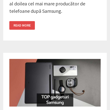
al doilea cel mai mare producător de
telefoane după Samsung.
TOP
READ MORE
CELE
MAI
BUNE
GADGETURI
PRODUSE
DE
XIAOMI