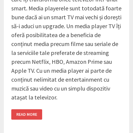
smart. Media playerele sunt totodată foarte
bune dacă ai un smart TV mai vechi și dorești
să-i aduci un upgrade. Un media player TV îți
oferă posibilitatea de a beneficia de
conținut media precum filme sau seriale de
la serviciile tale preferate de streaming
precum Netflix, HBO, Amazon Prime sau
Apple TV. Cu un media player ai parte de
conținut nelimitat de entertainment cu
muzică sau video cu un simplu dispozitiv
atașat la televizor.
TOP
READ MORE
6
CELE
MAI
BUNE
MEDIA