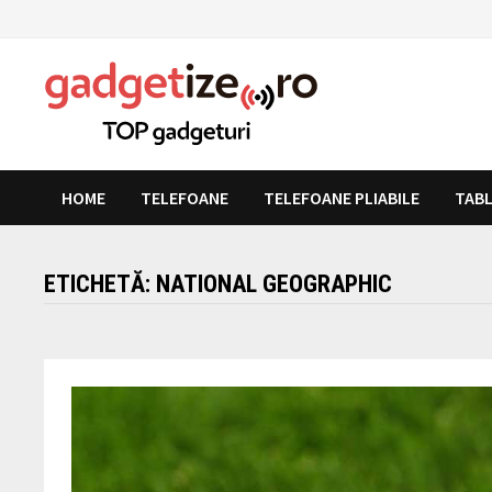
Skip
to
content
HOME
TELEFOANE
TELEFOANE PLIABILE
TAB
ETICHETĂ:
NATIONAL GEOGRAPHIC