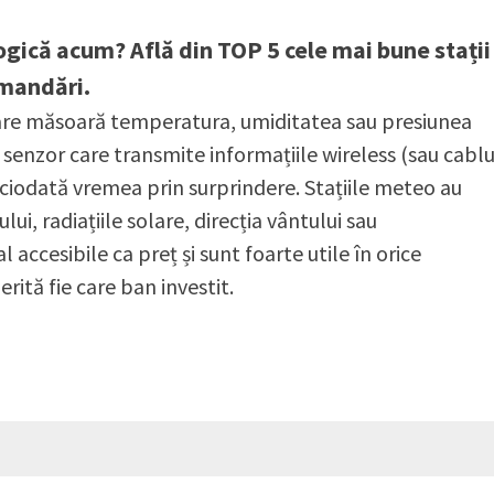
gică acum? Află din TOP 5 cele mai bune stații
omandări.
care măsoară temperatura, umiditatea sau presiunea
 senzor care transmite informațiile wireless (sau cablu
 niciodată vremea prin surprindere. Stațiile meteo au
i, radiațiile solare, direcția vântului sau
l accesibile ca preț și sunt foarte utile în orice
rită fie care ban investit.