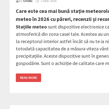
by
Ovidiu
2 iulie 2026
Care este cea mai bună stație meteorolo
meteo în 2026 cu păreri, recenzii și rec
Stațiile meteo
sunt dispozitive electronice 
atmosferică din zona casei tale. Acestea au un
la receptorul interior astfel încât să nu te ia
totodată capacitatea de a măsura viteza vântulu
precipitațiile. Aceste dispozitive sunt în genera
gospodărie. Sunt o achiziție de calitate care me
TOP
READ MORE
5
CELE
MAI
BUNE
STAȚII
METEO
ÎN
2026