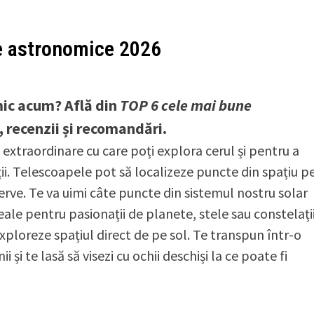
e astronomice 2026
mic acum? Află din
TOP 6 cele mai bune
, recenzii și recomandări.
extraordinare cu care poți explora cerul și pentru a
ții. Telescoapele pot să localizeze puncte din spațiu p
rve. Te va uimi câte puncte din sistemul nostru solar
le pentru pasionații de planete, stele sau constelații
ploreze spațiul direct de pe sol. Te transpun într-o
i te lasă să visezi cu ochii deschiși la ce poate fi