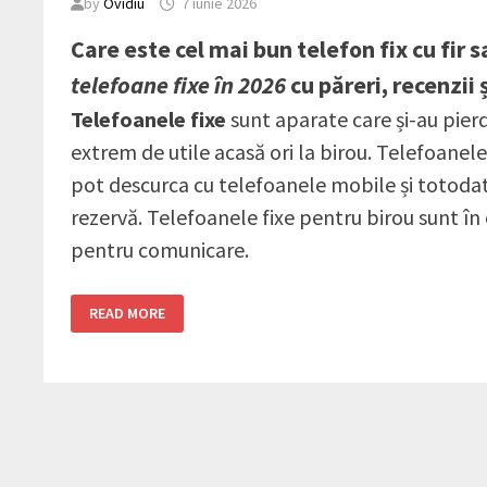
by
Ovidiu
7 iunie 2026
Care este cel mai bun telefon fix cu fir 
telefoane fixe în 2026
cu păreri, recenzii
Telefoanele fixe
sunt aparate care și-au pierd
extrem de utile acasă ori la birou. Telefoanele
pot descurca cu telefoanele mobile și totodat
rezervă. Telefoanele fixe pentru birou sunt în 
pentru comunicare.
TOP
READ MORE
8
CELE
MAI
BUNE
TELEFOANE
FIXE
ÎN
2026