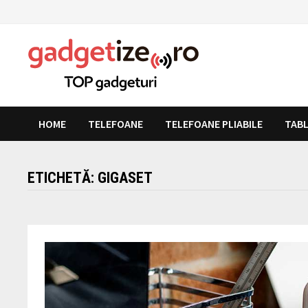
Skip
to
content
HOME
TELEFOANE
TELEFOANE PLIABILE
TAB
ETICHETĂ:
GIGASET